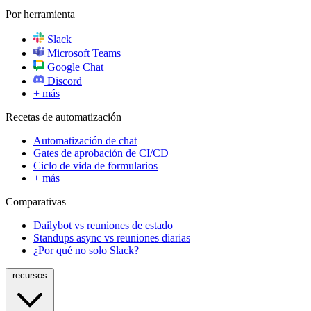
Por herramienta
Slack
Microsoft Teams
Google Chat
Discord
+ más
Recetas de automatización
Automatización de chat
Gates de aprobación de CI/CD
Ciclo de vida de formularios
+ más
Comparativas
Dailybot vs reuniones de estado
Standups async vs reuniones diarias
¿Por qué no solo Slack?
recursos