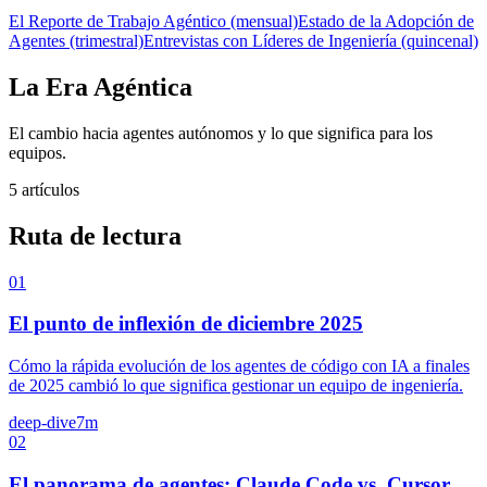
El Reporte de Trabajo Agéntico (mensual)
Estado de la Adopción de
Agentes (trimestral)
Entrevistas con Líderes de Ingeniería (quincenal)
La Era Agéntica
El cambio hacia agentes autónomos y lo que significa para los
equipos.
5 artículos
Ruta de lectura
01
El punto de inflexión de diciembre 2025
Cómo la rápida evolución de los agentes de código con IA a finales
de 2025 cambió lo que significa gestionar un equipo de ingeniería.
deep-dive
7m
02
El panorama de agentes: Claude Code vs. Cursor