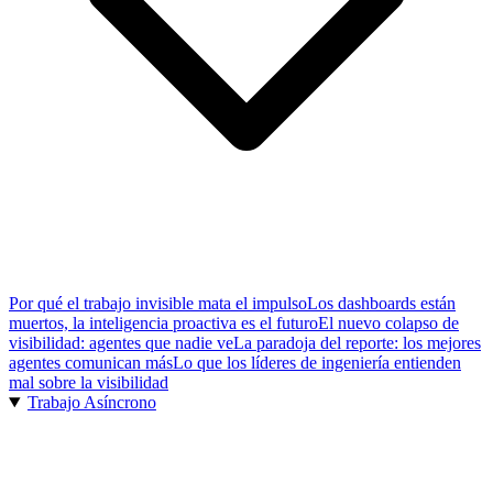
Por qué el trabajo invisible mata el impulso
Los dashboards están
muertos, la inteligencia proactiva es el futuro
El nuevo colapso de
visibilidad: agentes que nadie ve
La paradoja del reporte: los mejores
agentes comunican más
Lo que los líderes de ingeniería entienden
mal sobre la visibilidad
Trabajo Asíncrono