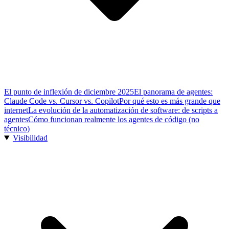
El punto de inflexión de diciembre 2025
El panorama de agentes:
Claude Code vs. Cursor vs. Copilot
Por qué esto es más grande que
internet
La evolución de la automatización de software: de scripts a
agentes
Cómo funcionan realmente los agentes de código (no
técnico)
Visibilidad