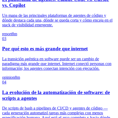
vs. Copilot
Un mapa de las principales plataformas de agentes de código y
dónde destaca cada una, dónde se queda corta y cómo encaja en el
stack de visibilidad emergente.
report
8m
03
Por qué esto es más grande que internet
La transición agéntica en software puede ser un cambio de
paradigma más grande que internet. Internet conectó personas con
información; los agentes conectan intención con ejecución.
opinion
8m
04
La evolución de la automatización de software: de
scripts a agentes
De scripts de bash a pipelines de CI/CD y agentes de código —
cada generación automatizó tareas más complejas con menos
especificación humana. Aquí está el arco completo y hacia dónde