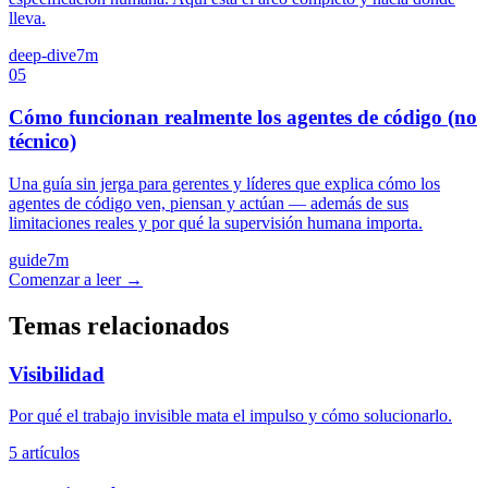
lleva.
deep-dive
7m
05
Cómo funcionan realmente los agentes de código (no
técnico)
Una guía sin jerga para gerentes y líderes que explica cómo los
agentes de código ven, piensan y actúan — además de sus
limitaciones reales y por qué la supervisión humana importa.
guide
7m
Comenzar a leer →
Temas relacionados
Visibilidad
Por qué el trabajo invisible mata el impulso y cómo solucionarlo.
5 artículos