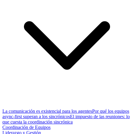
La comunicación es existencial para los agentes
Por qué los equipos
async-first superan a los sincrónicos
El impuesto de las reuniones: lo
que cuesta la coordinación sincrónica
Coordinación de Equipos
Liderazgo y Gestión