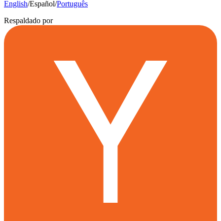
English
/
Español
/
Português
Respaldado por