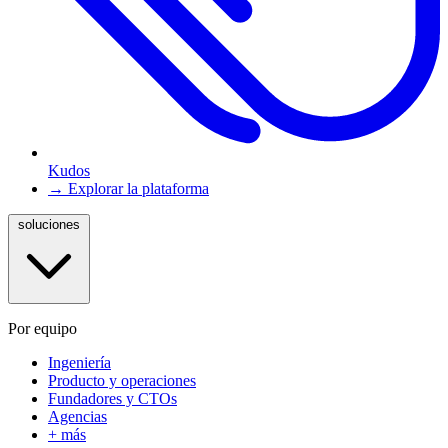
Kudos
→ Explorar la plataforma
soluciones
Por equipo
Ingeniería
Producto y operaciones
Fundadores y CTOs
Agencias
+ más