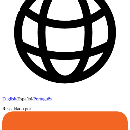
English
/
Español
/
Português
Respaldado por