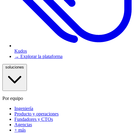
Kudos
→ Explorar la plataforma
soluciones
Por equipo
Ingeniería
Producto y operaciones
Fundadores y CTOs
Agencias
+ más