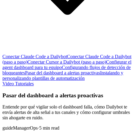
Conectar Claude Code a Dailybot
Conectar Claude Code a Dailybot
(paso a paso)
Conectar Cursor a Dailybot (paso a paso)
Configurar el
agent dashboard para tu equipo
Configurando flujos de detección de
bloqueantes
Pasar del dashboard a alertas proactivas
Instalando y
personalizando plantillas de automatización
Video Tutoriales
Pasar del dashboard a alertas proactivas
Entiende por qué vigilar solo el dashboard falla, cómo Dailybot te
envía alertas de alta señal a tus canales y cómo configurar umbrales
sin ahogarte en ruido.
guide
Manager
Ops
·
5 min read