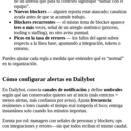
de un umbral que para tu contexto signifique “hablar con el
equipo”.
Nuevos blockers
— alguien reporta estar atascado; canalizas
ayuda antes de que se acumule trabajo.
Blockers recurrentes
— el mismo tema de blocker aparece
tres o más
veces, señal de un arreglo sistémico (proceso,
tooling o staffing), no otro aviso puntual.
Picos en la tasa de errores
— los fallos del agent suben
respecto a la línea base, apuntando a integración, tokens o
entorno.
Puedes ajustar cada regla a medida que entiendes qué es “normal”
en tu organización.
Cómo configurar alertas en Dailybot
En Dailybot, conecta
canales de notificación
y define
umbrales
según qué tan conservador quieres ser al inicio (más estrictos =
menos alertas, más confianza por aviso). Ajusta
frecuencia
:
resúmenes o lotes cuando el tiempo real rompería el foco; entrega
instantánea solo cuando los minutos importan.
Enruta por rol: managers con señales de personas y blockers; ops
con integraciones y errores—sin que todos reciban el mismo caudal.