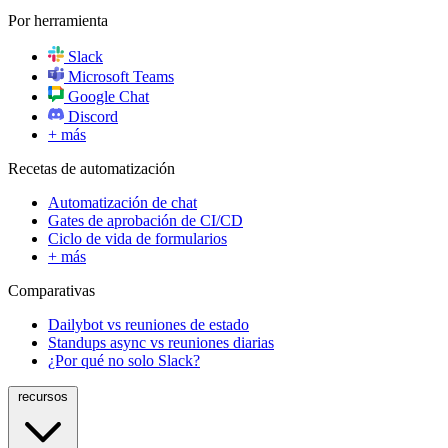
Por herramienta
Slack
Microsoft Teams
Google Chat
Discord
+ más
Recetas de automatización
Automatización de chat
Gates de aprobación de CI/CD
Ciclo de vida de formularios
+ más
Comparativas
Dailybot vs reuniones de estado
Standups async vs reuniones diarias
¿Por qué no solo Slack?
recursos