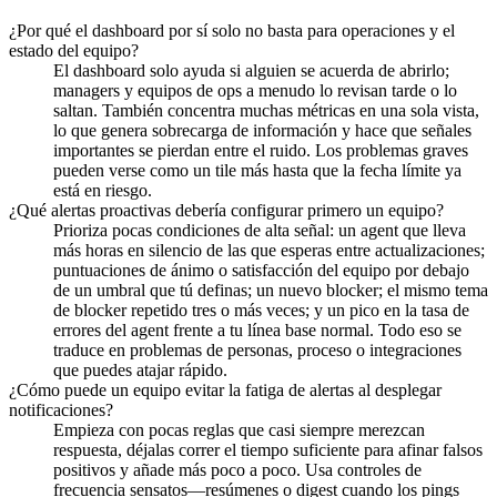
¿Por qué el dashboard por sí solo no basta para operaciones y el
estado del equipo?
El dashboard solo ayuda si alguien se acuerda de abrirlo;
managers y equipos de ops a menudo lo revisan tarde o lo
saltan. También concentra muchas métricas en una sola vista,
lo que genera sobrecarga de información y hace que señales
importantes se pierdan entre el ruido. Los problemas graves
pueden verse como un tile más hasta que la fecha límite ya
está en riesgo.
¿Qué alertas proactivas debería configurar primero un equipo?
Prioriza pocas condiciones de alta señal: un agent que lleva
más horas en silencio de las que esperas entre actualizaciones;
puntuaciones de ánimo o satisfacción del equipo por debajo
de un umbral que tú definas; un nuevo blocker; el mismo tema
de blocker repetido tres o más veces; y un pico en la tasa de
errores del agent frente a tu línea base normal. Todo eso se
traduce en problemas de personas, proceso o integraciones
que puedes atajar rápido.
¿Cómo puede un equipo evitar la fatiga de alertas al desplegar
notificaciones?
Empieza con pocas reglas que casi siempre merezcan
respuesta, déjalas correr el tiempo suficiente para afinar falsos
positivos y añade más poco a poco. Usa controles de
frecuencia sensatos—resúmenes o digest cuando los pings