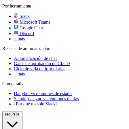
Por herramienta
Slack
Microsoft Teams
Google Chat
Discord
+ más
Recetas de automatización
Automatización de chat
Gates de aprobación de CI/CD
Ciclo de vida de formularios
+ más
Comparativas
Dailybot vs reuniones de estado
Standups async vs reuniones diarias
¿Por qué no solo Slack?
recursos