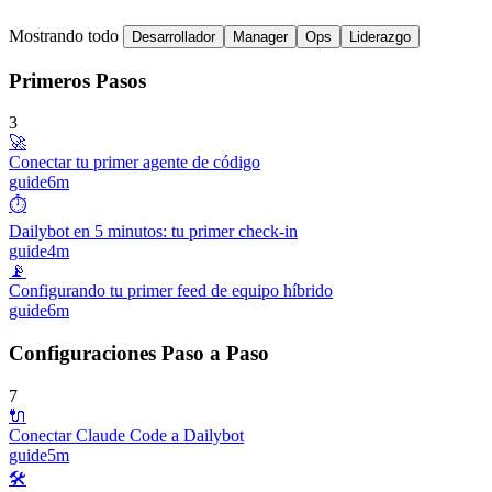
Mostrando todo
Desarrollador
Manager
Ops
Liderazgo
Primeros Pasos
3
🚀
Conectar tu primer agente de código
guide
6m
⏱️
Dailybot en 5 minutos: tu primer check-in
guide
4m
📡
Configurando tu primer feed de equipo híbrido
guide
6m
Configuraciones Paso a Paso
7
🔌
Conectar Claude Code a Dailybot
guide
5m
🛠️