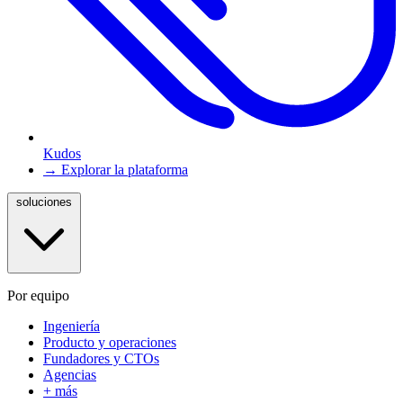
Kudos
→ Explorar la plataforma
soluciones
Por equipo
Ingeniería
Producto y operaciones
Fundadores y CTOs
Agencias
+ más