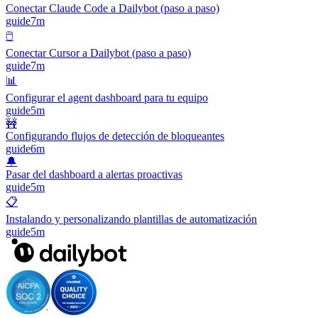
Conectar Claude Code a Dailybot (paso a paso)
guide
7m
🖱️
Conectar Cursor a Dailybot (paso a paso)
guide
7m
📊
Configurar el agent dashboard para tu equipo
guide
5m
🚧
Configurando flujos de detección de bloqueantes
guide
6m
🔔
Pasar del dashboard a alertas proactivas
guide
5m
📋
Instalando y personalizando plantillas de automatización
guide
5m