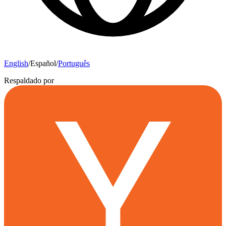
English
/
Español
/
Português
Respaldado por