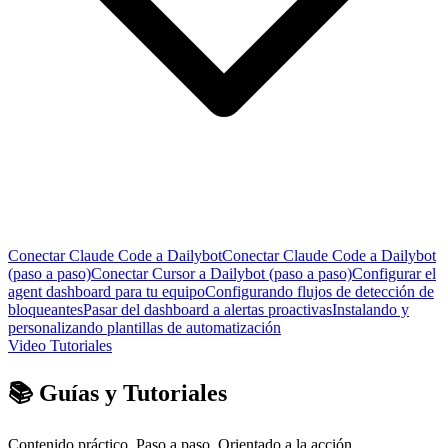
Conectar Claude Code a Dailybot
Conectar Claude Code a Dailybot
(paso a paso)
Conectar Cursor a Dailybot (paso a paso)
Configurar el
agent dashboard para tu equipo
Configurando flujos de detección de
bloqueantes
Pasar del dashboard a alertas proactivas
Instalando y
personalizando plantillas de automatización
Video Tutoriales
📚 Guías y Tutoriales
Contenido práctico. Paso a paso. Orientado a la acción.